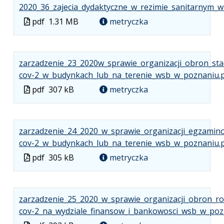
2020_36_zajecia_dydaktyczne_w_rezimie_sanitarnym_
Plik
pdf
1.31 MB
metryczka
w
formacie
zarzadzenie_23_2020w_sprawie_organizacji_obron_sta
cov-2_w_budynkach_lub_na_terenie_wsb_w_poznaniu.
Plik
pdf
307 kB
metryczka
w
formacie
zarzadzenie_24_2020_w_sprawie_organizacji_egzamin
cov-2_w_budynkach_lub_na_terenie_wsb_w_poznaniu.
Plik
pdf
305 kB
metryczka
w
formacie
zarzadzenie_25_2020_w_sprawie_organizacji_obron_ro
cov-2_na_wydziale_finansow_i_bankowosci_wsb_w_poz