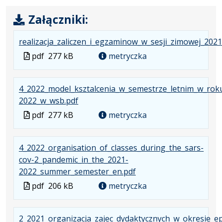
Załączniki:
realizacja_zaliczen_i_egzaminow_w_sesji_zimowej_202
Plik
pdf
277 kB
metryczka
w
formacie
4_2022_model_ksztalcenia_w_semestrze_letnim_w_rok
.
.
.
2022_w_wsb.pdf
Plik
Rozmiar
Otwiera
Plik
pdf
277 kB
metryczka
w
pliku:
się
w
formacie:
277
w
formacie
4_2022_organisation_of_classes_during_the_sars-
pdf
kB
nowej
cov-2_pandemic_in_the_2021-
karcie.
.
.
.
2022_summer_semester_en.pdf
Plik
Rozmiar
Otwiera
Plik
pdf
206 kB
metryczka
w
pliku:
się
w
formacie:
206
w
formacie
2_2021_organizacja_zajec_dydaktycznych_w_okresie_e
pdf
kB
nowej