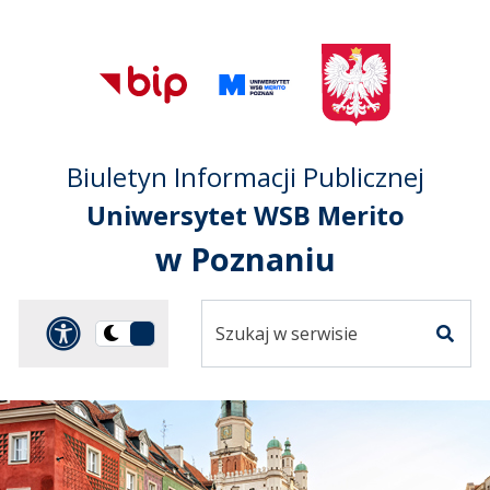
Przejdź do treści
Przejdź do mapy
Przejdź do
głównego menu
serwisu
Biuletyn Informacji Publicznej
Uniwersytet WSB Merito
w Poznaniu
Szukaj
Panel dostosowania ułat
Przełącz
w
Szuka
na
serwisie
wersję
ciemną