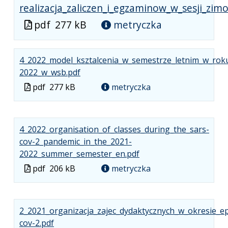
realizacja_zaliczen_i_egzaminow_w_sesji_zi
Plik
pdf
277 kB
metryczka
w
formacie
4_2022_model_ksztalcenia_w_semestrze_letnim_w_rok
.
.
.
2022_w_wsb.pdf
Plik
Rozmiar
Otwiera
Plik
pdf
277 kB
metryczka
w
pliku:
się
w
formacie:
277
w
formacie
pdf
kB
nowej
4_2022_organisation_of_classes_during_the_sars-
karcie.
cov-2_pandemic_in_the_2021-
.
.
.
2022_summer_semester_en.pdf
Plik
Rozmiar
Otwiera
Plik
pdf
206 kB
metryczka
w
pliku:
się
w
formacie:
206
w
formacie
pdf
kB
nowej
2_2021_organizacja_zajec_dydaktycznych_w_okresie_e
karcie.
.
.
.
cov-2.pdf