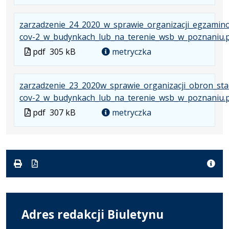
w
formacie
zarzadzenie_24_2020_w_sprawie_organizacji_egzamin
cov-2_w_budynkach_lub_na_terenie_wsb_w_poznaniu.
Plik
pdf
305 kB
metryczka
w
formacie
zarzadzenie_23_2020w_sprawie_organizacji_obron_sta
cov-2_w_budynkach_lub_na_terenie_wsb_w_poznaniu.
Plik
pdf
307 kB
metryczka
w
formacie
Adres redakcji Biuletynu