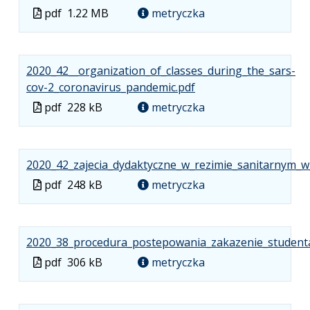
Plik
Rozmiar
Otwiera
Plik
pdf
1.22 MB
metryczka
w
pliku:
się
w
formacie:
1.22
w
formacie
pdf
MB
nowej
2020_42__organization_of_classes_during_the_sars-
karcie.
.
.
.
cov-2_coronavirus_pandemic.pdf
Plik
Rozmiar
Otwiera
Plik
pdf
228 kB
metryczka
w
pliku:
się
w
formacie:
228
w
formacie
pdf
kB
nowej
2020_42_zajecia_dydaktyczne_w_rezimie_sanitarnym_
karcie.
Plik
pdf
248 kB
metryczka
w
formacie
2020_38_procedura_postepowania_zakazenie_student
Plik
pdf
306 kB
metryczka
w
formacie