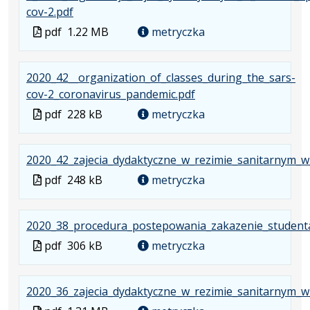
.
.
.
cov-2.pdf
karcie.
Plik
Rozmiar
Otwiera
Plik
pdf
1.22 MB
metryczka
w
pliku:
się
w
formacie:
1.22
w
formacie
2020_42__organization_of_classes_during_the_sars-
pdf
MB
nowej
.
.
.
cov-2_coronavirus_pandemic.pdf
karcie.
Plik
Rozmiar
Otwiera
Plik
pdf
228 kB
metryczka
w
pliku:
się
w
formacie:
228
w
formacie
2020_42_zajecia_dydaktyczne_w_rezimie_sanitarnym_
pdf
kB
nowej
karcie.
Plik
pdf
248 kB
metryczka
w
formacie
2020_38_procedura_postepowania_zakazenie_student
Plik
pdf
306 kB
metryczka
w
formacie
2020_36_zajecia_dydaktyczne_w_rezimie_sanitarnym_