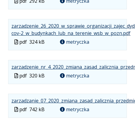
Plik
pdf
292 kB
metryczka
w
formacie
zarzadzenie_26_2020_w_sprawie_organizacji_zajec_dyd
.
.
.
cov-2_w_budynkach_lub_na_terenie_wsb_w_pozn.pdf
Pl
R
O
Plik
pdf
324 kB
metryczka
w
pl
si
w
fo
3
w
formacie
p
k
n
zarzadzenie_nr_4_2020_zmiana_zasad_zalicznia_przed
ka
Plik
pdf
320 kB
metryczka
w
formacie
zarzadzanie_07_2020_zmiana_zasad_zalicznia_przedm
Plik
pdf
742 kB
metryczka
w
formacie