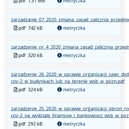
Plik
pdf
1.31 MB
metryczka
w
formacie
zarzadzanie_07_2020_zmiana_zasad_zalicznia_przedm
Plik
pdf
742 kB
metryczka
w
formacie
zarzadzenie_nr_4_2020_zmiana_zasad_zalicznia_przed
Plik
pdf
320 kB
metryczka
w
formacie
zarzadzenie_26_2020_w_sprawie_organizacji_zajec_dyd
.
.
.
cov-2_w_budynkach_lub_na_terenie_wsb_w_pozn.pdf
Pl
R
O
Plik
pdf
324 kB
metryczka
w
pl
si
w
fo
3
w
formacie
zarzadzenie_25_2020_w_sprawie_organizacji_obron_ro
p
k
n
cov-2_na_wydziale_finansow_i_bankowosci_wsb_w_poz
ka
Plik
pdf
292 kB
metryczka