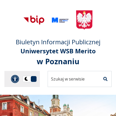
Przejdź do treści
Przejdź do mapy
Przejdź do
głównego menu
serwisu
Biuletyn Informacji Publicznej
Uniwersytet WSB Merito
w Poznaniu
Szukaj
Panel dostosowania ułat
Przełącz
w
Szuka
na
serwisie
wersję
ciemną