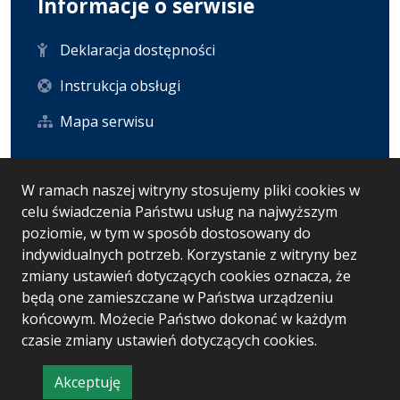
Informacje o serwisie
Deklaracja dostępności
Instrukcja obsługi
Mapa serwisu
Statystyka i dane osobowe
W ramach naszej witryny stosujemy pliki cookies w
celu świadczenia Państwu usług na najwyższym
Statystyki oglądalności
poziomie, w tym w sposób dostosowany do
indywidualnych potrzeb. Korzystanie z witryny bez
Ostatnio dodane
zmiany ustawień dotyczących cookies oznacza, że
będą one zamieszczane w Państwa urządzeniu
końcowym. Możecie Państwo dokonać w każdym
czasie zmiany ustawień dotyczących cookies.
Wersja systemu: 5.7.0 [5]
Ostatnia aktualizacja BIP: 29.07.2026 10:31
Akceptuję
CMS i hosting: Logonet Sp. z o.o. w Bydgoszczy