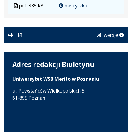
Plik
Rozmiar
Otwiera
karcie.
Plik
pdf
835 kB
metryczka
w
pliku:
się
w
formacie:
835
w
formacie
pdf
kB
nowej
karcie.
wersje
Adres redakcji Biuletynu
Uniwersytet WSB Merito w Poznaniu
ul. Powstańców Wielkopolskich 5
61-895 Poznań