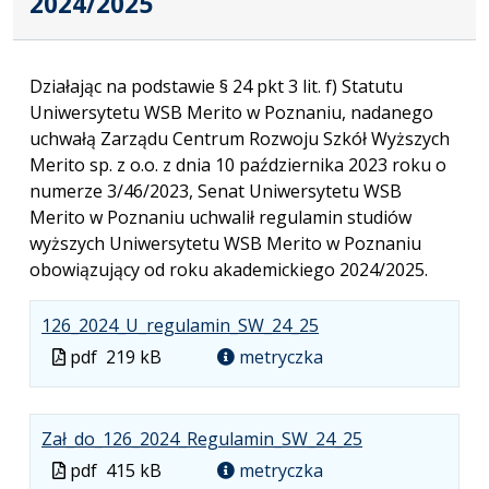
2024/2025
Działając na podstawie § 24 pkt 3 lit. f) Statutu
Uniwersytetu WSB Merito w Poznaniu, nadanego
uchwałą Zarządu Centrum Rozwoju Szkół Wyższych
Merito sp. z o.o. z dnia 10 października 2023 roku o
numerze 3/46/2023, Senat Uniwersytetu WSB
Merito w Poznaniu uchwalił regulamin studiów
wyższych Uniwersytetu WSB Merito w Poznaniu
obowiązujący od roku akademickiego 2024/2025.
.
.
.
126_2024_U_regulamin_SW_24_25
Plik
Rozmiar
Otwiera
Plik
pdf
219 kB
metryczka
w
pliku:
się
w
formacie:
219
w
formacie
pdf
kB
nowej
.
.
.
Zał_do_126_2024_Regulamin_SW_24_25
karcie.
Plik
Rozmiar
Otwiera
Plik
pdf
415 kB
metryczka