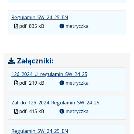
w
pliku:
się
w
formacie:
415
w
formacie
pdf
kB
nowej
.
.
.
Regulamin_SW_24_25_EN
karcie.
Plik
Rozmiar
Otwiera
Plik
pdf
835 kB
metryczka
w
pliku:
się
w
formacie:
835
w
formacie
pdf
kB
nowej
karcie.
Załączniki:
.
.
.
126_2024_U_regulamin_SW_24_25
Plik
Rozmiar
Otwiera
Plik
pdf
219 kB
metryczka
w
pliku:
się
w
formacie:
219
w
formacie
.
.
.
Zał_do_126_2024_Regulamin_SW_24_25
pdf
kB
nowej
Plik
Rozmiar
Otwiera
karcie.
Plik
pdf
415 kB
metryczka
w
pliku:
się
w
formacie:
415
w
formacie
.
.
.
Regulamin_SW_24_25_EN
pdf
kB
nowej