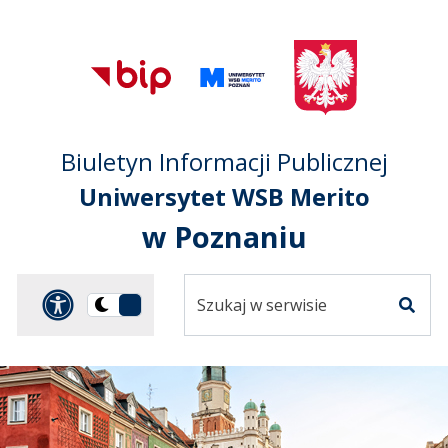
Przejdź do treści
Przejdź do mapy
Przejdź do
głównego menu
serwisu
Biuletyn Informacji Publicznej
Uniwersytet WSB Merito
w Poznaniu
Szukaj
Panel dostosowania ułat
Przełącz
w
Szuka
na
serwisie
wersję
ciemną