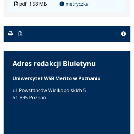
Plik
Rozmiar
Otwiera
Plik
pdf
1.58 MB
metryczka
w
pliku:
się
w
formacie:
1.58
w
formacie
pdf
MB
nowej
karcie.
Adres redakcji Biuletynu
Uniwersytet WSB Merito w Poznaniu
ul. Powstańców Wielkopolskich 5
61-895 Poznań