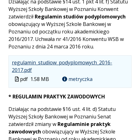
Działając na podstawie §14 ust. 1 pkt 4 lit. f) Statutu
Wyższej Szkoły Bankowej w Poznaniu Konwent
zatwierdził
Regulamin studiów podyplomowych
obowiązujący w Wyższej Szkole Bankowej w
Poznaniu od początku roku akademickiego
2016/2017. Uchwała nr 41/2016 Konwentu WSB w
Poznaniu z dnia 24 marca 2016 roku.
regulamin_studiow_podyplomowych_2016-
.
.
.
2017.pdf
Plik
Rozmiar
Otwiera
Plik
pdf
1.58 MB
metryczka
w
pliku:
się
w
formacie:
1.58
w
formacie
* REGULAMIN PRAKTYK ZAWODOWYCH
pdf
MB
nowej
karcie.
Działając na podstawie §16 ust. 4 lit. d) Statutu
Wyższej Szkoły Bankowej w Poznaniu Senat
zatwierdził zmiany w
Regulaminie praktyk
zawodowych
obowiązujący w Wyższej Szkole
Bankowej w Poznaniu od roku akademickiego