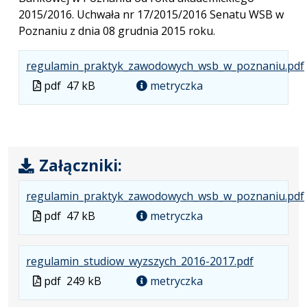
2015/2016. Uchwała nr 17/2015/2016 Senatu WSB w
Poznaniu z dnia 08 grudnia 2015 roku.
.
.
.
regulamin_praktyk_zawodowych_wsb_w_poznaniu.pdf
Plik
pdf
47 kB
metryczka
w
formacie
Załączniki:
.
.
.
regulamin_praktyk_zawodowych_wsb_w_poznaniu.pdf
Plik
pdf
47 kB
metryczka
w
formacie
.
.
.
regulamin_studiow_wyzszych_2016-2017.pdf
Plik
Rozmiar
Otwiera
Plik
pdf
249 kB
metryczka
w
pliku:
się
w