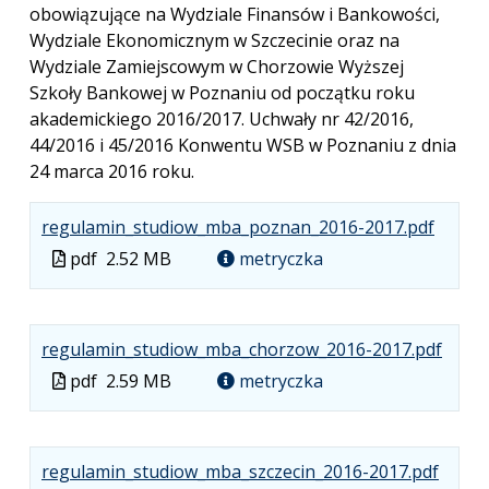
obowiązujące na Wydziale Finansów i Bankowości,
Wydziale Ekonomicznym w Szczecinie oraz na
Wydziale Zamiejscowym w Chorzowie Wyższej
Szkoły Bankowej w Poznaniu od początku roku
akademickiego 2016/2017. Uchwały nr 42/2016,
44/2016 i 45/2016 Konwentu WSB w Poznaniu z dnia
24 marca 2016 roku.
.
.
.
regulamin_studiow_mba_poznan_2016-2017.pdf
Plik
Rozmi
Otwier
Plik
pdf
2.52 MB
metryczka
w
pliku:
się
w
formac
2.52
w
formacie
pdf
MB
nowej
.
.
.
regulamin_studiow_mba_chorzow_2016-2017.pdf
karcie.
Plik
Rozm
Otwie
Plik
pdf
2.59 MB
metryczka
w
pliku:
się
w
forma
2.59
w
formacie
pdf
MB
nowe
.
.
.
regulamin_studiow_mba_szczecin_2016-2017.pdf
karcie