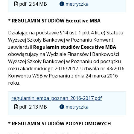
Plik
Rozmi
Otwie
Plik
pdf
2.54 MB
metryczka
w
pliku:
się
w
formac
2.54
w
formacie
* REGULAMIN STUDIÓW Executive MBA
pdf
MB
nowej
karcie
Działając na podstawie §14 ust. 1 pkt 4 lit. e) Statutu
Wyższej Szkoły Bankowej w Poznaniu Konwent
zatwierdził
Regulamin studiów Executive MBA
obowiązujący na Wydziale Finansów i Bankowości
Wyższej Szkoły Bankowej w Poznaniu od początku
roku akademickiego 2016/2017. Uchwała nr 43/2016
Konwentu WSB w Poznaniu z dnia 24 marca 2016
roku.
.
.
.
regulamin_emba_poznan_2016-2017.pdf
Plik
Rozmiar
Otwiera
Plik
pdf
2.13 MB
metryczka
w
pliku:
się
w
formacie:
2.13
w
formacie
* REGULAMIN STUDIÓW PODYPLOMOWYCH
pdf
MB
nowej
karcie.