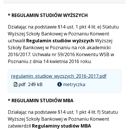
* REGULAMIN STUDIÓW WYŻSZYCH
Działając na podstawie §14 ust. 1 pkt 4 lit. e) Statutu
Wyższej Szkoły Bankowej w Poznaniu Konwent
uchwalił
Regulamin studiów wyższych
Wyższej
Szkoły Bankowej w Poznaniu na rok akademicki
2016/2017. Uchwała nr 59/2016 Konwentu WSB w
Poznaniu z dnia 14 kwietnia 2016 roku.
.
.
.
regulamin_studiow_wyzszych_2016-2017.pdf
Plik
Rozmiar
Otwiera
Plik
pdf
249 kB
metryczka
w
pliku:
się
w
formacie:
249
w
formacie
* REGULAMIN STUDIÓW MBA
pdf
kB
nowej
karcie.
Działając na podstawie §14 ust. 1 pkt 4 lit. f) Statutu
Wyższej Szkoły Bankowej w Poznaniu Konwent
zatwierdził
Regulaminy studiów MBA