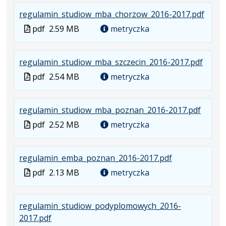
formacie:
249
w
formacie
.
.
.
regulamin_studiow_mba_chorzow_2016-2017.pdf
pdf
kB
nowej
Plik
Rozm
Otwie
karcie.
Plik
pdf
2.59 MB
metryczka
w
pliku:
się
w
forma
2.59
w
formacie
.
.
.
regulamin_studiow_mba_szczecin_2016-2017.pdf
pdf
MB
nowe
Plik
Rozmi
Otwie
karcie
Plik
pdf
2.54 MB
metryczka
w
pliku:
się
w
formac
2.54
w
formacie
.
.
.
regulamin_studiow_mba_poznan_2016-2017.pdf
pdf
MB
nowej
Plik
Rozmi
Otwier
karcie
Plik
pdf
2.52 MB
metryczka
w
pliku:
się
w
formac
2.52
w
formacie
.
.
.
regulamin_emba_poznan_2016-2017.pdf
pdf
MB
nowej
Plik
Rozmiar
Otwiera
karcie.
Plik
pdf
2.13 MB
metryczka
w
pliku:
się
w
formacie:
2.13
w
formacie
regulamin_studiow_podyplomowych_2016-
pdf
MB
nowej
.
.
.
2017.pdf
karcie.