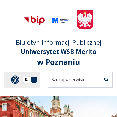
Przejdź do treści
Przejdź do mapy
Przejdź do
głównego menu
serwisu
Biuletyn Informacji Publicznej
Uniwersytet WSB Merito
w Poznaniu
Szukaj
Panel dostosowania ułat
Przełącz
w
Szuka
na
serwisie
wersję
ciemną