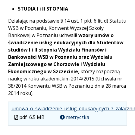
STUDIA I i II STOPNIA
Działając na podstawie § 14 ust. 1 pkt. 6 lit. d) Statutu
WSB w Poznaniu, Konwent Wyższej Szkoły
Bankowej w Poznaniu uchwalił
wzory umów o
świadczenie usług edukacyjnych dla Studentów
studiów I i II stopnia Wydziału Finansów i
Bankowości WSB w Poznaniu oraz Wydziału
Zamiejscowego w Chorzowie i Wydziału
Ekonomicznego w Szczecinie
, którzy rozpoczną
naukę w roku akademickim 2014/2015 (Uchwała nr
38/2014 Konwentu WSB w Poznaniu z dnia 28 marca
2014 roku).
umowa_o_swiadczenie_uslug_edukacyjnych_z_zalacznik
Plik
pdf
6.5 MB
metryczka
w
formacie