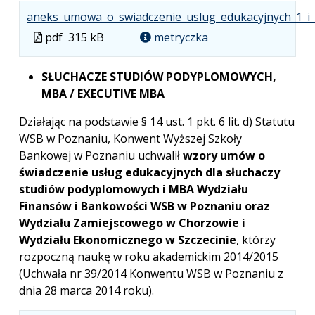
aneks_umowa_o_swiadczenie_uslug_edukacyjnych_1_i_
Plik
pdf
315 kB
metryczka
w
formacie
SŁUCHACZE STUDIÓW PODYPLOMOWYCH,
MBA / EXECUTIVE MBA
Działając na podstawie § 14 ust. 1 pkt. 6 lit. d) Statutu
WSB w Poznaniu, Konwent Wyższej Szkoły
Bankowej w Poznaniu uchwalił
wzory umów o
świadczenie usług edukacyjnych dla słuchaczy
studiów podyplomowych i MBA Wydziału
Finansów i Bankowości WSB w Poznaniu oraz
Wydziału Zamiejscowego w Chorzowie i
Wydziału Ekonomicznego w Szczecinie
, którzy
rozpoczną naukę w roku akademickim 2014/2015
(Uchwała nr 39/2014 Konwentu WSB w Poznaniu z
dnia 28 marca 2014 roku).