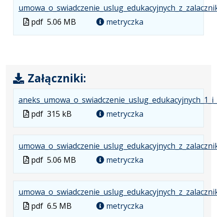
umowa_o_swiadczenie_uslug_edukacyjnych_z_zalaczn
Plik
pdf
5.06 MB
metryczka
w
formacie
Załączniki:
aneks_umowa_o_swiadczenie_uslug_edukacyjnych_1_i_
Plik
pdf
315 kB
metryczka
w
formacie
umowa_o_swiadczenie_uslug_edukacyjnych_z_zalaczn
Plik
pdf
5.06 MB
metryczka
w
formacie
umowa_o_swiadczenie_uslug_edukacyjnych_z_zalacznik
Plik
pdf
6.5 MB
metryczka