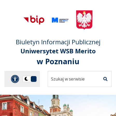
Przejdź do treści
Przejdź do mapy
Przejdź do
głównego menu
serwisu
Biuletyn Informacji Publicznej
Uniwersytet WSB Merito
w Poznaniu
Szukaj
Panel dostosowania ułat
Przełącz
w
Szuka
na
serwisie
wersję
ciemną