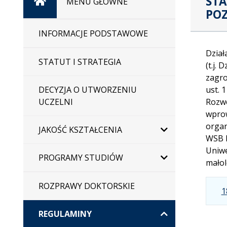
STA
Strona
MENU GŁÓWNE
PO
główna
INFORMACJE PODSTAWOWE
Dział
STATUT I STRATEGIA
(t.j. 
zagro
DECYZJA O UTWORZENIU
ust. 
UCZELNI
Rozwo
wprow
organ
JAKOŚĆ KSZTAŁCENIA
WSB M
Uniwe
PROGRAMY STUDIÓW
małol
ROZPRAWY DOKTORSKIE
1
REGULAMINY