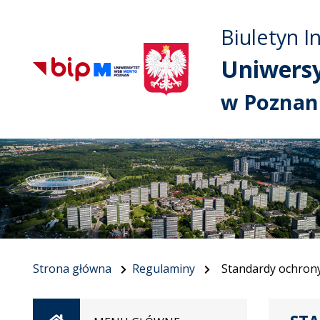
Biuletyn I
Uniwers
w Poznan
Strona główna
Regulaminy
Standardy ochrony