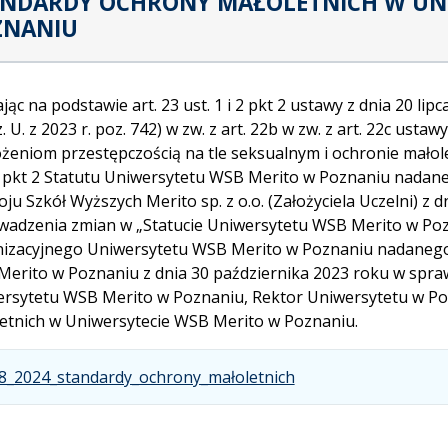
NDARDY OCHRONY MAŁOLETNICH W UNI
ZNANIU
ając na podstawie art. 23 ust. 1 i 2 pkt 2 ustawy z dnia 20 l
Dz. U. z 2023 r. poz. 742) w zw. z art. 22b w zw. z art. 22c us
żeniom przestępczością na tle seksualnym i ochronie małoletnic
1 pkt 2 Statutu Uniwersytetu WSB Merito w Poznaniu nada
ju Szkół Wyższych Merito sp. z o.o. (Założyciela Uczelni) z 
adzenia zmian w „Statucie Uniwersytetu WSB Merito w Pozna
izacyjnego Uniwersytetu WSB Merito w Poznaniu nadanego
erito w Poznaniu z dnia 30 października 2023 roku w spra
rsytetu WSB Merito w Poznaniu, Rektor Uniwersytetu w P
etnich w Uniwersytecie WSB Merito w Poznaniu.
.
.
.
8_2024_standardy_ochrony_małoletnich
Plik
Rozmiar
Otwiera
w
pliku:
się