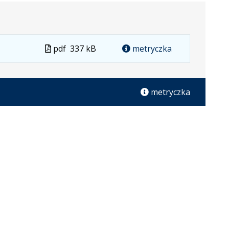
Plik
pdf
337 kB
metryczka
w
formacie
metryczka