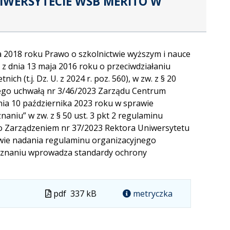
WERSYTECIE WSB MERITO W
ipca 2018 roku Prawo o szkolnictwie wyższym i nauce
tawy z dnia 13 maja 2016 roku o przeciwdziałaniu
h (t.j. Dz. U. z 2024 r. poz. 560), w zw. z § 20
nego uchwałą nr 3/46/2023 Zarządu Centrum
dnia 10 października 2023 roku w sprawie
niu” w zw. z § 50 ust. 3 pkt 2 regulaminu
 Zarządzeniem nr 37/2023 Rektora Uniwersytetu
wie nadania regulaminu organizacyjnego
oznaniu wprowadza standardy ochrony
Plik
pdf
337 kB
metryczka
w
formacie