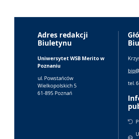
Adres redakcji
Gł
Biuletynu
Bi
Uniwersytet WSB Merito w
Krzy
Poznaniu
bip@
ul. Powstańców
tel. 
Wielkopolskich 5
61-895 Poznań
In
pu
P
U