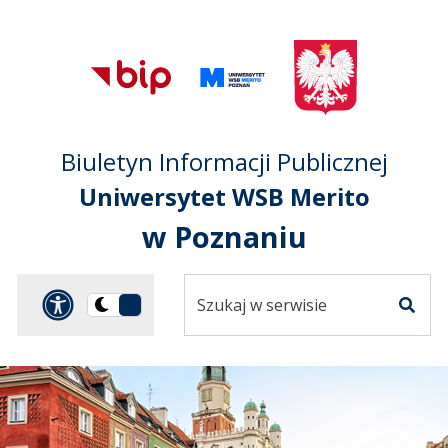
Przejdź do treści
Przejdź do mapy
Przejdź do
głównego menu
serwisu
Biuletyn Informacji Publicznej
Uniwersytet WSB Merito
w Poznaniu
Szukaj
Panel dostosowania ułat
Przełącz
w
Szuka
na
serwisie
wersję
ciemną